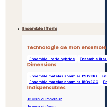
Ensemble literie
Technologie de mon ensemble
Ensemble literie hybride
Ensemble lite
Dimensions
Ensemble matelas sommier 120x190
En
Ensemble matelas sommier 180x200
E
Indispensables
Je veux du moelleux
Je veux du ferme