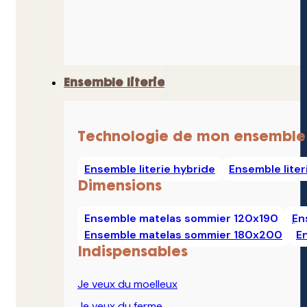
Ensemble literie
Technologie de mon ensemble
Ensemble literie hybride
Ensemble lite
Dimensions
Ensemble matelas sommier 120x190
En
Ensemble matelas sommier 180x200
E
Indispensables
Je veux du moelleux
Je veux du ferme