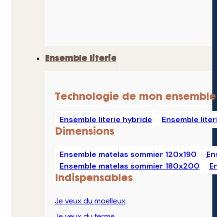
Ensemble literie
Technologie de mon ensemble
Ensemble literie hybride
Ensemble lite
Dimensions
Ensemble matelas sommier 120x190
En
Ensemble matelas sommier 180x200
E
Indispensables
Je veux du moelleux
Je veux du ferme