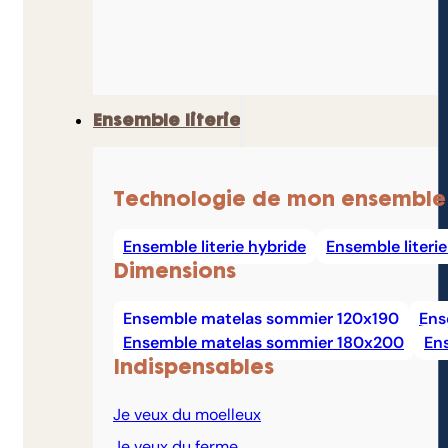
Ensemble literie
Technologie de mon ensemble
Ensemble literie hybride
Ensemble literi
Dimensions
Ensemble matelas sommier 120x190
Ens
Ensemble matelas sommier 180x200
En
Indispensables
Je veux du moelleux
Je veux du ferme