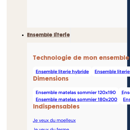
Ensemble literie
Technologie de mon ensemble
Ensemble literie hybride
Ensemble literi
Dimensions
Ensemble matelas sommier 120x190
Ens
Ensemble matelas sommier 180x200
En
Indispensables
Je veux du moelleux
Je veux du ferme