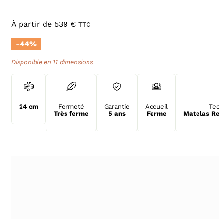
À partir de
539
€
TTC
-44%
Disponible en 11 dimensions
24 cm
Fermeté
Garantie
Accueil
Tec
Très ferme
5 ans
Ferme
Matelas Re