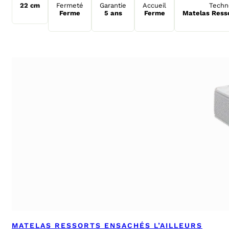
22 cm
Fermeté
Garantie
Accueil
Techn
Ferme
5 ans
Ferme
Matelas Ress
MATELAS RESSORTS ENSACHÉS L’AILLEURS