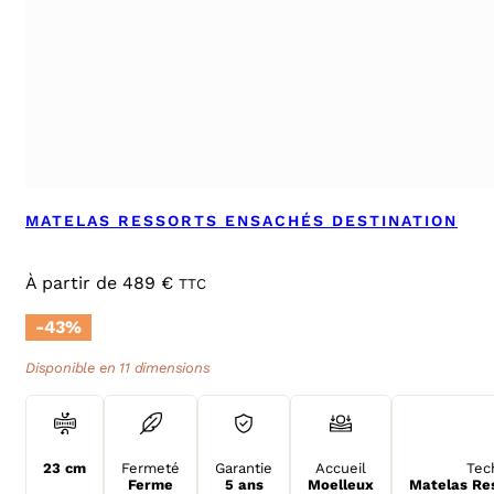
MATELAS RESSORTS ENSACHÉS DESTINATION
À partir de
489
€
TTC
-43%
Disponible en 11 dimensions
23 cm
Fermeté
Garantie
Accueil
Tec
Ferme
5 ans
Moelleux
Matelas Re