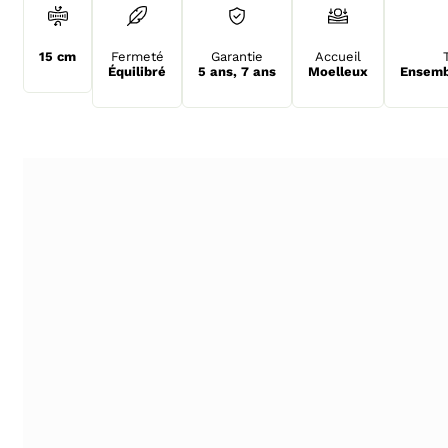
15 cm
Fermeté
Garantie
Accueil
Équilibré
5 ans
,
7 ans
Moelleux
Ensemb