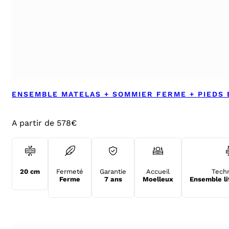
ENSEMBLE MATELAS + SOMMIER FERME + PIEDS 
A partir de 578€
20 cm
Fermeté
Garantie
Accueil
Tech
Ferme
7 ans
Moelleux
Ensemble li