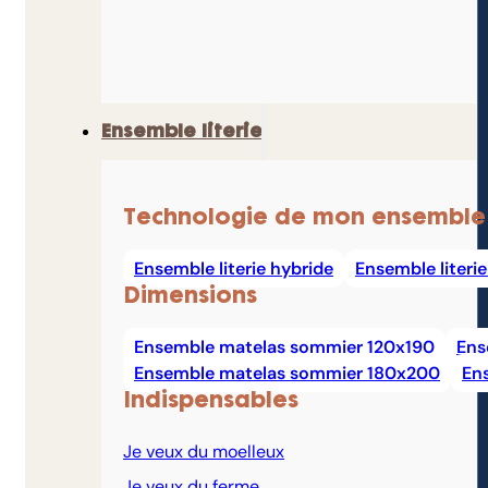
Ensemble literie
Technologie de mon ensemble
Ensemble literie hybride
Ensemble literi
Dimensions
Ensemble matelas sommier 120x190
Ens
Ensemble matelas sommier 180x200
En
Indispensables
Je veux du moelleux
Je veux du ferme