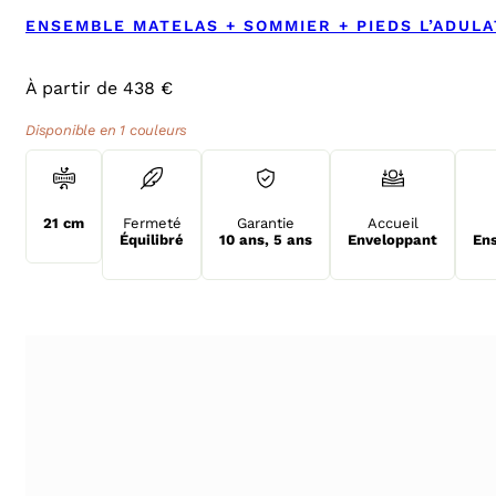
ENSEMBLE MATELAS + SOMMIER + PIEDS L’ADUL
À partir de 438 €
Disponible en 1 couleurs
21 cm
Fermeté
Garantie
Accueil
Équilibré
10 ans
,
5 ans
Enveloppant
Ens