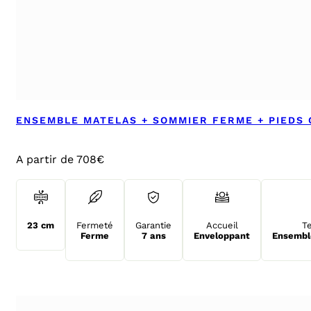
ENSEMBLE MATELAS + SOMMIER FERME + PIEDS
A partir de 708€
23 cm
Fermeté
Garantie
Accueil
T
Ferme
7 ans
Enveloppant
Ensemble