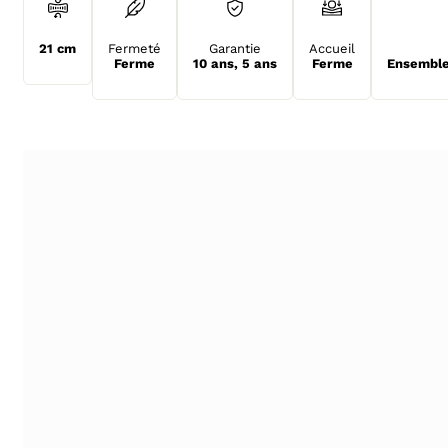
21 cm
Fermeté
Garantie
Accueil
Ferme
10 ans
,
5 ans
Ferme
Ensemble 