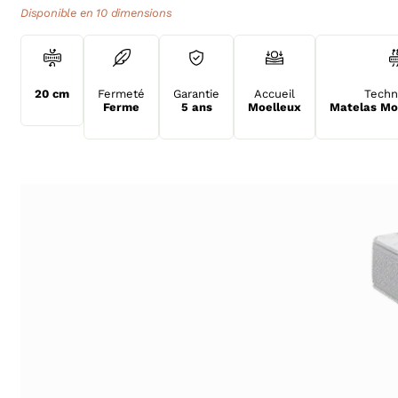
Disponible en 10 dimensions
20 cm
Fermeté
Garantie
Accueil
Techn
Ferme
5 ans
Moelleux
Matelas Mo