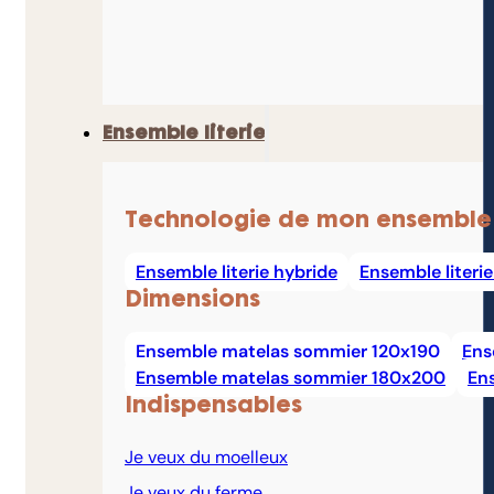
Ensemble literie
Technologie de mon ensemble
Ensemble literie hybride
Ensemble literi
Dimensions
Ensemble matelas sommier 120x190
Ens
Ensemble matelas sommier 180x200
En
Indispensables
Je veux du moelleux
Je veux du ferme