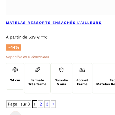
MATELAS RESSORTS ENSACHÉS L’AILLEURS
À partir de
539
€
TTC
-44%
Disponible en 11 dimensions
24 cm
Fermeté
Garantie
Accueil
Tec
Très ferme
5 ans
Ferme
Matelas Re
Page 1 sur 3
1
2
3
»