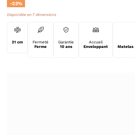
-23%
Disponible en 7 dimensions
21 cm
Fermeté
Garantie
Accueil
Ferme
10 ans
Enveloppant
Matelas