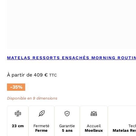
MATELAS RESSORTS ENSACHÉS MORNING ROUTI
À partir de
409
€
TTC
-35%
Disponible en 9 dimensions
23 cm
Fermeté
Garantie
Accueil
Tec
Ferme
5 ans
Moelleux
Matelas Re