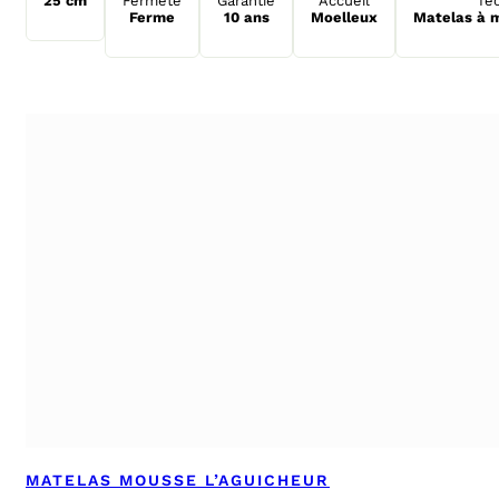
25 cm
Fermeté
Garantie
Accueil
Te
Ferme
10 ans
Moelleux
Matelas à 
MATELAS MOUSSE L’AGUICHEUR