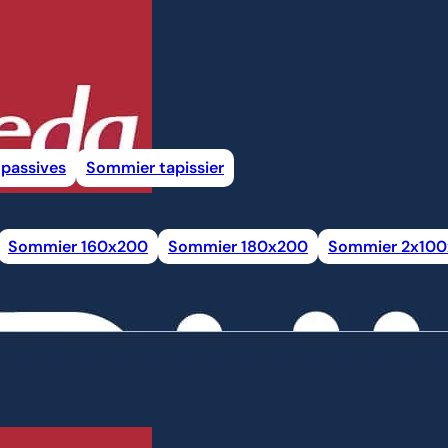
passives
Sommier tapissier
Sommier 160x200
Sommier 180x200
Sommier 2x10