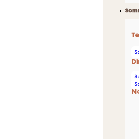
Som
Te
S
Di
S
S
N