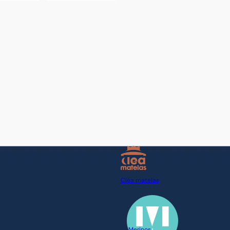
Cléa matelas
Merinos