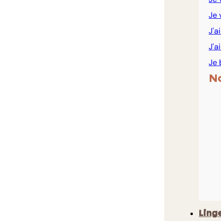
Je 
J'a
J'a
Je 
N
Ling