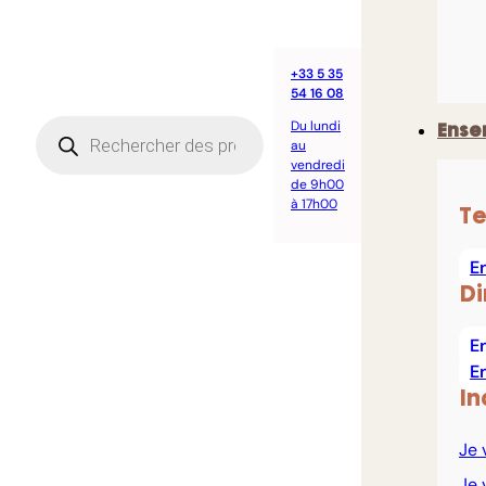
+33 5 35
54 16 08
Recherche
Du lundi
Ense
de
au
produits
vendredi
de 9h00
à 17h00
Te
E
Di
E
E
In
Je 
Je 