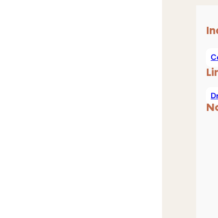
In
C
Li
D
N