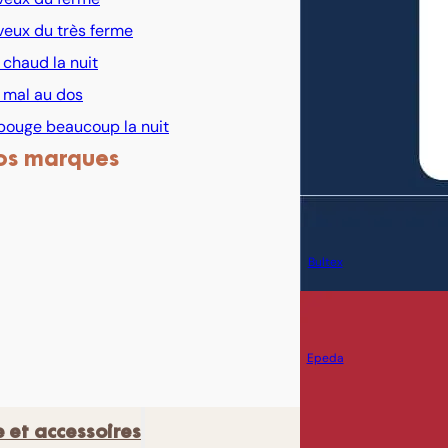
veux du très ferme
i chaud la nuit
i mal au dos
bouge beaucoup la nuit
os marques
Bultex
Epeda
e et accessoires