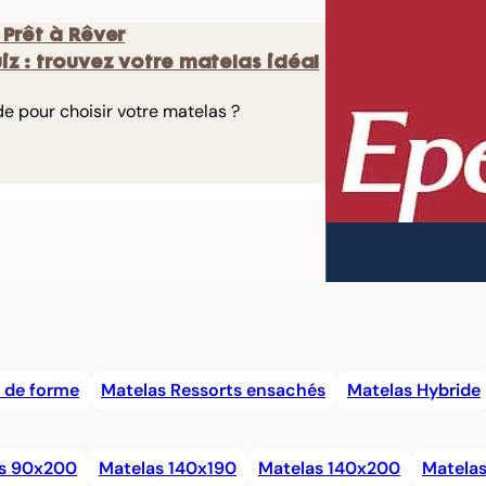
 Prêt à Rêver
uiz : trouvez votre matelas idéal
de pour choisir votre matelas ?
 de forme
Matelas Ressorts ensachés
Matelas Hybride
s 90x200
Matelas 140x190
Matelas 140x200
Matela