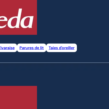
ivaraise
Parures de lit
Taies d'oreiller