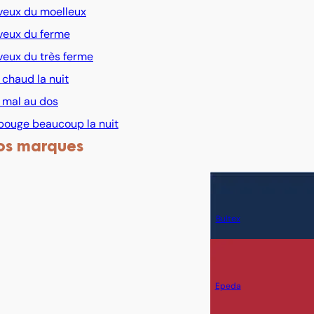
veux du moelleux
veux du ferme
veux du très ferme
i chaud la nuit
i mal au dos
bouge beaucoup la nuit
os marques
Bultex
Epeda