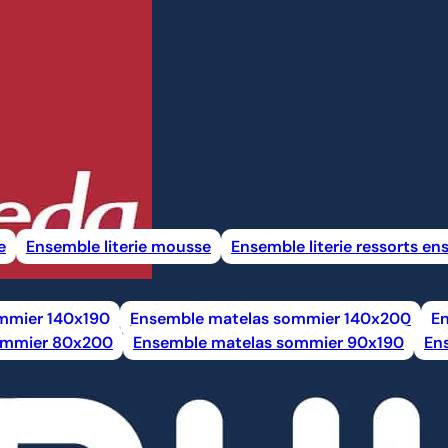
e
Ensemble literie mousse
Ensemble literie ressorts e
mmier 140x190
Ensemble matelas sommier 140x200
E
ommier 80x200
Ensemble matelas sommier 90x190
En