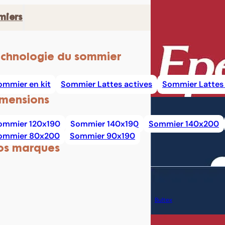
miers
chnologie du sommier
ommier en kit
Sommier Lattes actives
Sommier Lattes 
mensions
ommier 120x190
Sommier 140x190
Sommier 140x200
ommier 80x200
Sommier 90x190
os marques
Bultex