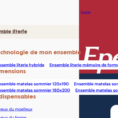
Epeda
mble literie
chnologie de mon ensemble
nsemble literie hybride
Ensemble literie mémoire de form
mensions
nsemble matelas sommier 120x190
Ensemble matelas so
nsemble matelas sommier 180x200
Ensemble matelas s
dispensables
veux du moelleux
veux du ferme