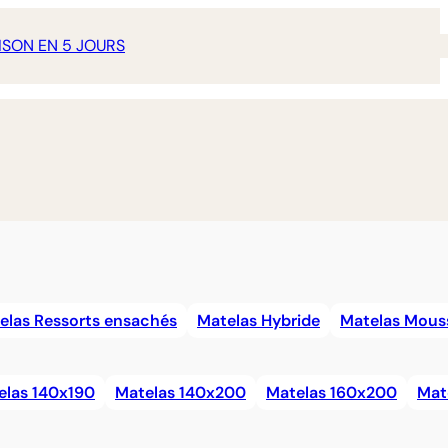
ISON EN 5 JOURS
elas Ressorts ensachés
Matelas Hybride
Matelas Mous
elas 140x190
Matelas 140x200
Matelas 160x200
Mat