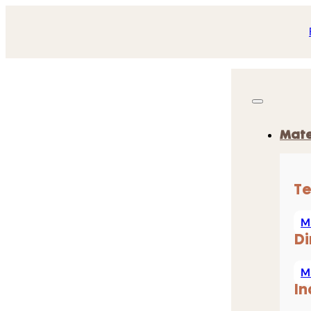
Mate
Te
M
Di
M
In