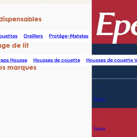
dispensables
ouettes
Oreillers
Protège-Matelas
nge de lit
raps Housse
Housses de couette
Housses de couette V
os marques
Bultex
Epeda