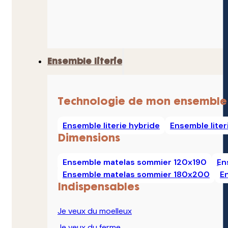
Ensemble literie
Technologie de mon ensemble
Ensemble literie hybride
Ensemble lite
Dimensions
Ensemble matelas sommier 120x190
En
Ensemble matelas sommier 180x200
E
Indispensables
Je veux du moelleux
Je veux du ferme