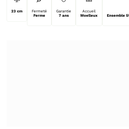
23 cm
Fermeté
Garantie
Accueil
Ferme
7 ans
Moelleux
Ensemble li