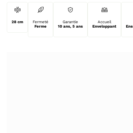
28 cm
Fermeté
Garantie
Accueil
Ferme
10 ans
,
5 ans
Enveloppant
Ens