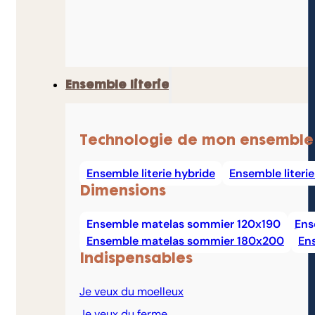
Ensemble literie
Technologie de mon ensemble
Ensemble literie hybride
Ensemble literi
Dimensions
Ensemble matelas sommier 120x190
Ens
Ensemble matelas sommier 180x200
En
Indispensables
Je veux du moelleux
Je veux du ferme