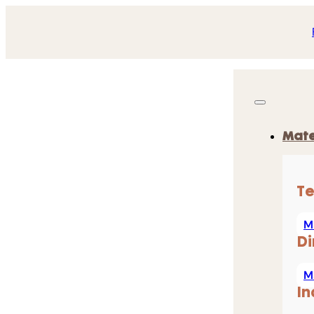
Mate
Te
M
Di
M
In