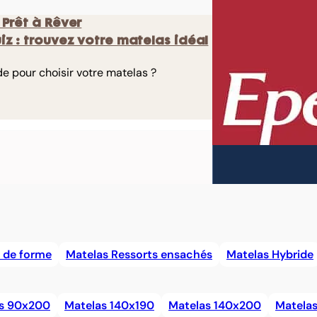
 Prêt à Rêver
uiz : trouvez votre matelas idéal
de pour choisir votre matelas ?
 de forme
Matelas Ressorts ensachés
Matelas Hybride
s 90x200
Matelas 140x190
Matelas 140x200
Matela