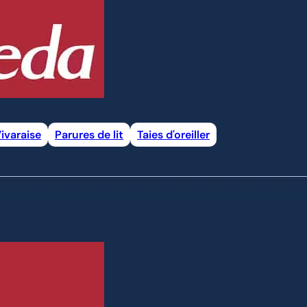
ivaraise
Parures de lit
Taies d'oreiller