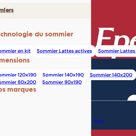
miers
chnologie du sommier
ommier en kit
Sommier Lattes actives
Sommier Lattes 
mensions
ommier 120x190
Sommier 140x190
Sommier 140x200
ommier 80x200
Sommier 90x190
os marques
Bultex