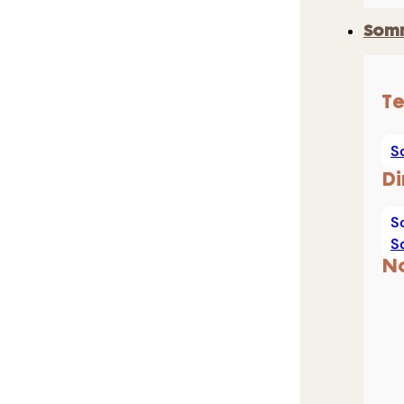
Som
Te
S
Di
S
S
N