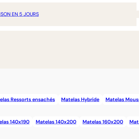
ISON EN 5 JOURS
elas Ressorts ensachés
Matelas Hybride
Matelas Mous
elas 140x190
Matelas 140x200
Matelas 160x200
Mat