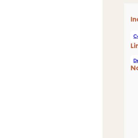
In
C
Li
D
N