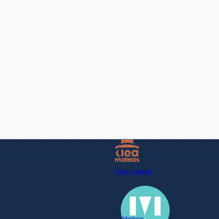
Cléa matelas
Merinos