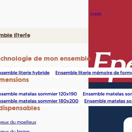
Epeda
mble literie
chnologie de mon ensemble
nsemble literie hybride
Ensemble literie mémoire de form
mensions
nsemble matelas sommier 120x190
Ensemble matelas so
nsemble matelas sommier 180x200
Ensemble matelas s
dispensables
veux du moelleux
veux du ferme