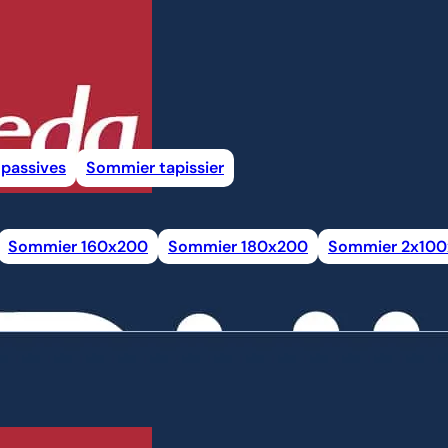
passives
Sommier tapissier
Sommier 160x200
Sommier 180x200
Sommier 2x10