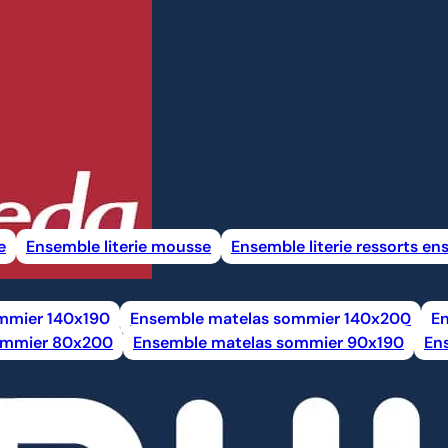
e
Ensemble literie mousse
Ensemble literie ressorts e
mmier 140x190
Ensemble matelas sommier 140x200
E
ommier 80x200
Ensemble matelas sommier 90x190
En