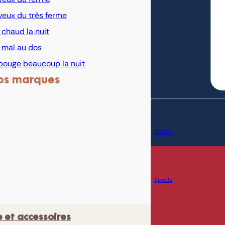
veux du très ferme
i chaud la nuit
i mal au dos
bouge beaucoup la nuit
os marques
Bultex
Epeda
e et accessoires