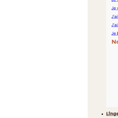
Je 
J'a
J'a
Je 
N
Ling