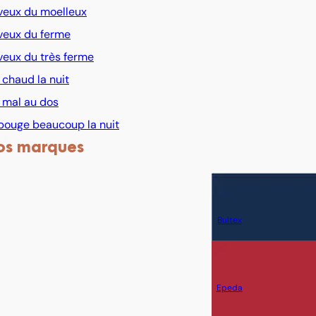
veux du moelleux
veux du ferme
veux du très ferme
i chaud la nuit
i mal au dos
bouge beaucoup la nuit
os marques
Bultex
Epeda