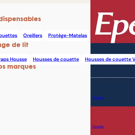
dispensables
ouettes
Oreillers
Protège-Matelas
nge de lit
raps Housse
Housses de couette
Housses de couette V
os marques
Bultex
Epeda