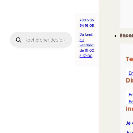
+33 5 35
54 16 08
Recherche
Du lundi
Ense
de
au
produits
vendredi
de 9h00
à 17h00
Te
E
Di
E
E
In
Je 
Je 