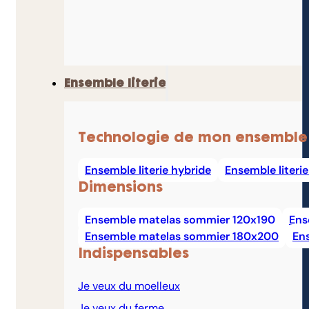
Ensemble literie
Technologie de mon ensemble
Ensemble literie hybride
Ensemble literi
Dimensions
Ensemble matelas sommier 120x190
Ens
Ensemble matelas sommier 180x200
En
Indispensables
Je veux du moelleux
Je veux du ferme