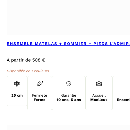
ENSEMBLE MATELAS + SOMMIER + PIEDS L’ADMI
À partir de 508 €
Disponible en 1 couleurs
25 cm
Fermeté
Garantie
Accueil
Ferme
10 ans
,
5 ans
Moelleux
Ensemb