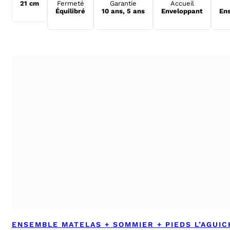
21 cm
Fermeté
Garantie
Accueil
Équilibré
10 ans
,
5 ans
Enveloppant
Ens
ENSEMBLE MATELAS + SOMMIER + PIEDS L’AGUI