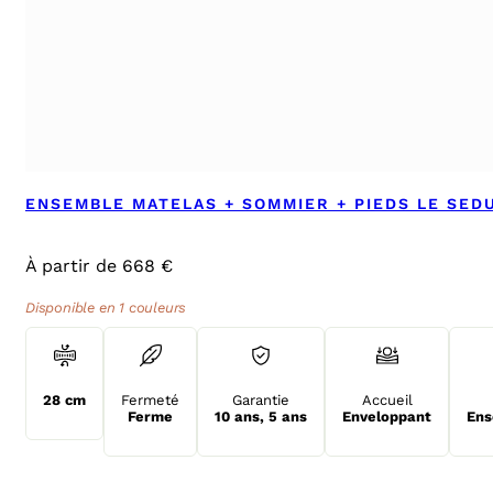
ENSEMBLE MATELAS + SOMMIER + PIEDS LE SED
À partir de 668 €
Disponible en 1 couleurs
28 cm
Fermeté
Garantie
Accueil
Ferme
10 ans
,
5 ans
Enveloppant
Ens