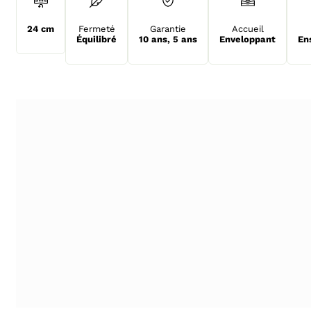
24 cm
Fermeté
Garantie
Accueil
Équilibré
10 ans
,
5 ans
Enveloppant
En