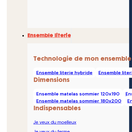
Ensemble literie
Technologie de mon ensemble
Ensemble literie hybride
Ensemble lite
Dimensions
Ensemble matelas sommier 120x190
En
Ensemble matelas sommier 180x200
E
Indispensables
Je veux du moelleux
Je veux du ferme