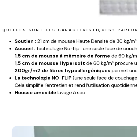
QUELLES SONT LES CARACTERISTIQUES? PARLO
Soutien :
21 cm de mousse Haute Densité de 30 kg/m³
Accueil :
technologie No-flip : une seule face de cou
1,5 cm de mousse à mémoire de forme
de 60 kg/m³
1,5 cm de mousse Hypersoft
de 60 kg/m³ procure u
200gr/m2 de fibres hypoallergéniques
permet une 
La technologie NO-FLIP
(une seule face de couchag
Cela simplifie l’entretien et rend l’utilisation quotidien
Housse amovible
lavage à sec