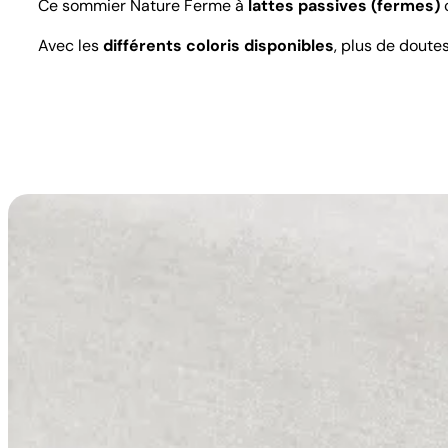
Ce sommier Nature Ferme à
lattes passives (fermes)
c
Avec les
différents coloris disponibles
, plus de doute