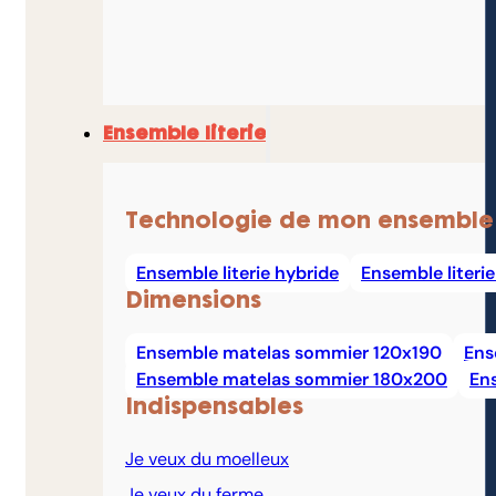
Ensemble literie
Technologie de mon ensemble
Ensemble literie hybride
Ensemble literi
Dimensions
Ensemble matelas sommier 120x190
Ens
Ensemble matelas sommier 180x200
En
Indispensables
Je veux du moelleux
Je veux du ferme