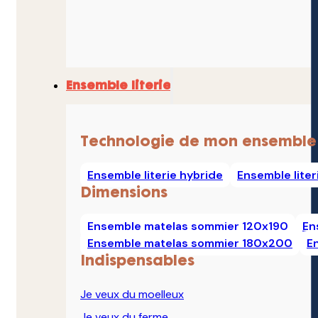
Ensemble literie
Technologie de mon ensemble
Ensemble literie hybride
Ensemble lite
Dimensions
Ensemble matelas sommier 120x190
En
Ensemble matelas sommier 180x200
E
Indispensables
Je veux du moelleux
Je veux du ferme