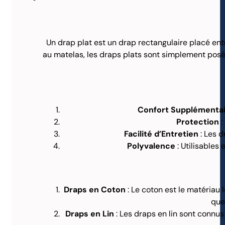
Un drap plat est un drap rectangulaire placé ent
au matelas, les draps plats sont simplement posés 
Confort Supplémenta
Protection
:
Facilité d’Entretien
: Les d
Polyvalence
: Utilisables 
Draps en Coton
: Le coton est le matériau l
que
Draps en Lin
: Les draps en lin sont connus 