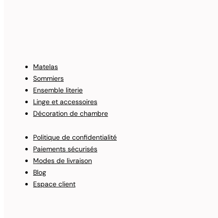
DRAP PLAT KALA SAUGE 240 X 300
150
€
TTC