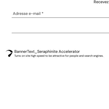
DRAP PLAT ZEFF BLANC 240 X 300
140
€
TTC