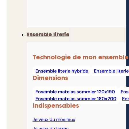
Ensemble literie
Technologie de mon ensemble
Ensemble literie hybride
Ensemble literi
Dimensions
Ensemble matelas sommier 120x190
Ens
Ensemble matelas sommier 180x200
En
Indispensables
Je veux du moelleux
Je veux du ferme