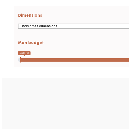
DRAP PLAT CALITA CANNELLE 240 X 300
70
€
TTC