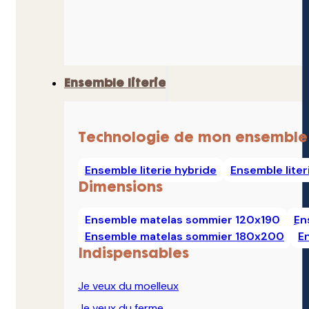
Ensemble literie
Technologie de mon ensemble
Ensemble literie hybride
Ensemble lite
Dimensions
Ensemble matelas sommier 120x190
En
Ensemble matelas sommier 180x200
E
Indispensables
Je veux du moelleux
Je veux du ferme