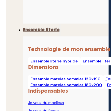
Ensemble literie
Technologie de mon ensemble
Ensemble literie hybride
Ensemble lite
Dimensions
Ensemble matelas sommier 120x190
En
Ensemble matelas sommier 180x200
E
Indispensables
Je veux du moelleux
Je veux du ferme