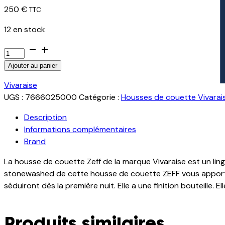
250
€
TTC
12 en stock
quantité
de
Ajouter au panier
Housse
de
Vivaraise
couette
UGS :
7666025000
Catégorie :
Housses de couette Vivarai
Zeff
Description
Thym
Informations complémentaires
260
Brand
x
240
La housse de couette Zeff de la marque Vivaraise est un ling
stonewashed de cette housse de couette ZEFF vous apporte
séduiront dès la première nuit. Elle a une finition bouteille.
Produits similaires