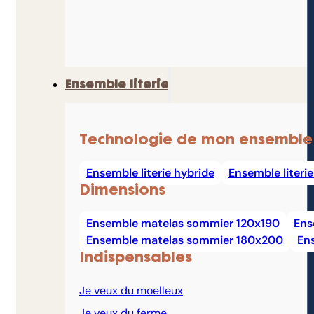
Ensemble literie
Technologie de mon ensemble
Ensemble literie hybride
Ensemble literi
Dimensions
Ensemble matelas sommier 120x190
Ens
Ensemble matelas sommier 180x200
En
Indispensables
Je veux du moelleux
Je veux du ferme