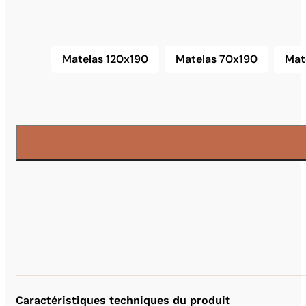
Matelas 120x190
Matelas 70x190
Mat
Matelas 120x190
Matelas 70x190
Caractéristiques techniques du produit