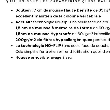
QUELLES SONT LES CARACTERISTIQUES? PARL
Soutien :
7 cm de mousse
Haute Densité
de 35 kg
excellent maintien de la colonne vertébrale
Accueil :
technologie No-flip : une seule face de c
1,5 cm de mousse à mémoire de forme
de 60 kg/
1,5cm de mousse Hypersoft
de 60kg/m³ intensifie
200gr/m2 de fibres hypoallergéniques
permet de
La technologie NO-FLIP
(une seule face de couch
Cela simplifie l’entretien et rend l’utilisation quotidi
Housse amovible
lavage à sec