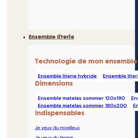
Ensemble literie
Technologie de mon ensemble
Ensemble literie hybride
Ensemble lite
Dimensions
Ensemble matelas sommier 120x190
En
Ensemble matelas sommier 180x200
E
Indispensables
Je veux du moelleux
Je veux du ferme