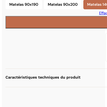
Matelas 90x190
Matelas 90x200
Matelas 1
Matelas 90x190
Matelas 90x200
Ma
Effa
Caractéristiques techniques du produit