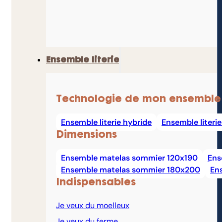
Ensemble literie
Technologie de mon ensemble
Ensemble literie hybride
Ensemble literi
Dimensions
Ensemble matelas sommier 120x190
Ens
Ensemble matelas sommier 180x200
En
Indispensables
Je veux du moelleux
Je veux du ferme