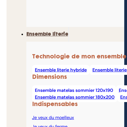
Ensemble literie
Technologie de mon ensemble
Ensemble literie hybride
Ensemble literi
Dimensions
Ensemble matelas sommier 120x190
Ens
Ensemble matelas sommier 180x200
En
Indispensables
Je veux du moelleux
Je veux du ferme