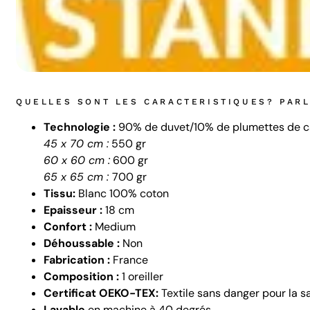
QUELLES SONT LES CARACTERISTIQUES? PAR
Technologie :
90% de duvet/10% de plumettes de 
45 x 70 cm :
550 gr
60 x 60 cm :
600 gr
65 x 65 cm :
700 gr
Tissu:
Blanc 100% coton
Epaisseur :
18 cm
Confort :
Medium
Déhoussable :
Non
Fabrication :
France
Composition :
1 oreiller
Certificat OEKO-TEX:
Textile sans danger pour la s
Lavable
en machine à 40 degrés