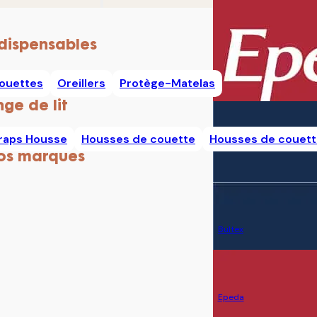
dispensables
ouettes
Oreillers
Protège-Matelas
nge de lit
raps Housse
Housses de couette
Housses de couett
os marques
Bultex
Epeda