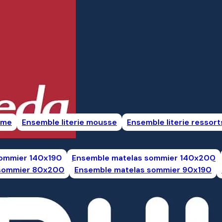
rme
Ensemble literie mousse
Ensemble literie ressor
sommier 140x190
Ensemble matelas sommier 140x200
 sommier 80x200
Ensemble matelas sommier 90x190