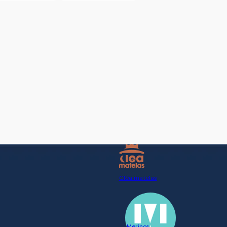
Cléa matelas
Merinos