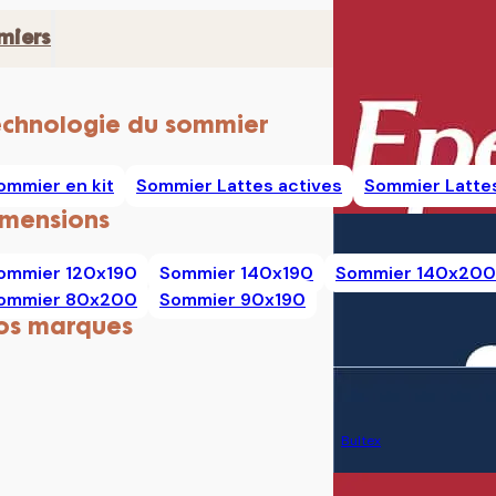
miers
echnologie du sommier
ommier en kit
Sommier Lattes actives
Sommier Latte
imensions
ommier 120x190
Sommier 140x190
Sommier 140x200
ommier 80x200
Sommier 90x190
os marques
Bultex