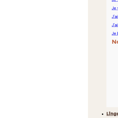
Je 
J'a
J'a
Je 
N
Ling