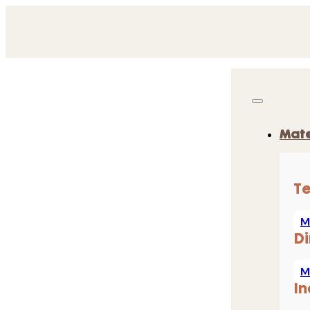
Mate
T
M
D
M
In