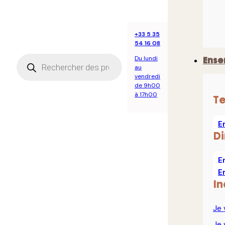
+33 5 35
54 16 08
Recherche
Du lundi
Ense
de
au
produits
vendredi
de 9h00
à 17h00
T
E
D
E
E
In
Je 
Je 