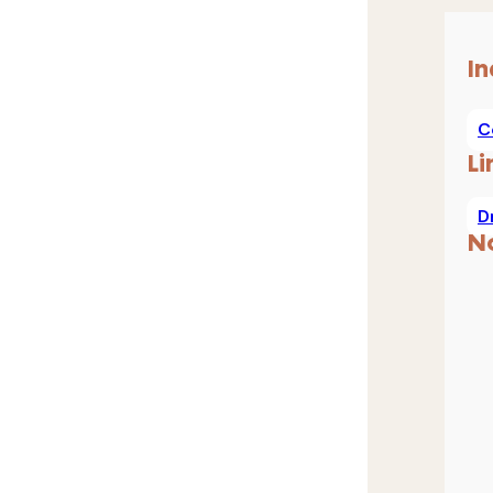
In
C
Li
D
N