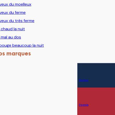
veux du moelleux
veux du ferme
veux du très ferme
i chaud la nuit
i mal au dos
bouge beaucoup la nuit
os marques
Bultex
Epeda