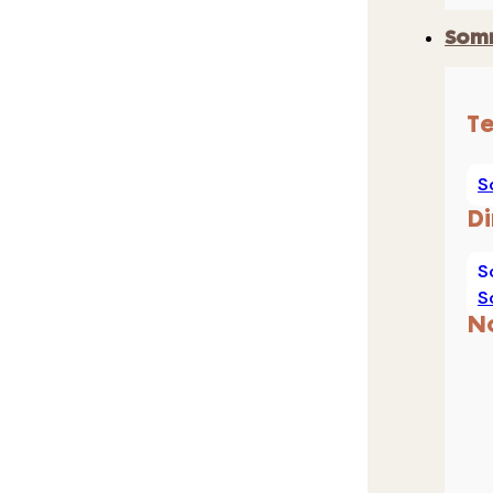
Som
T
S
D
S
S
N