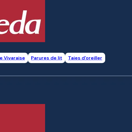
e Vivaraise
Parures de lit
Taies d'oreiller