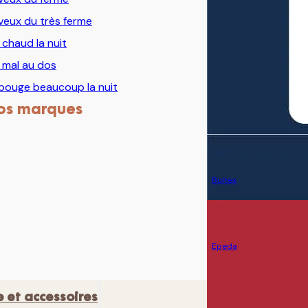
veux du très ferme
i chaud la nuit
i mal au dos
bouge beaucoup la nuit
os marques
Bultex
Epeda
e et accessoires