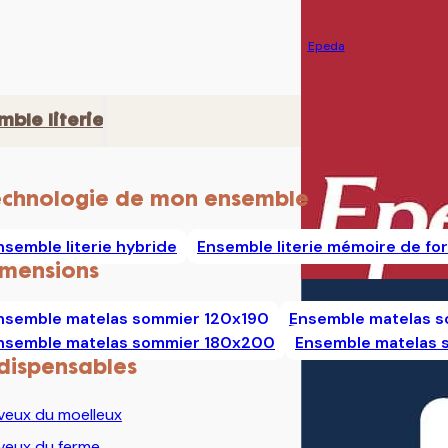
Epeda
mble literie
echnologie de mon ensemble
nsemble literie hybride
Ensemble literie mémoire de fo
imensions
nsemble matelas sommier 120x190
Ensemble matelas 
nsemble matelas sommier 180x200
Ensemble matelas
dispensables
veux du moelleux
veux du ferme